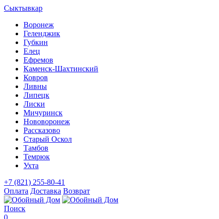
Сыктывкар
Воронеж
Геленджик
Губкин
Елец
Ефремов
Каменск-Шахтинский
Ковров
Ливны
Липецк
Лиски
Мичуринск
Нововоронеж
Рассказово
Старый Оскол
Тамбов
Темрюк
Ухта
+7 (821) 255-80-41
Оплата
Доставка
Возврат
Поиск
0