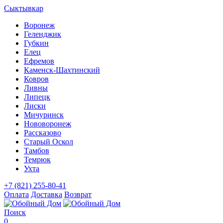
Сыктывкар
Воронеж
Геленджик
Губкин
Елец
Ефремов
Каменск-Шахтинский
Ковров
Ливны
Липецк
Лиски
Мичуринск
Нововоронеж
Рассказово
Старый Оскол
Тамбов
Темрюк
Ухта
+7 (821) 255-80-41
Оплата
Доставка
Возврат
Поиск
0