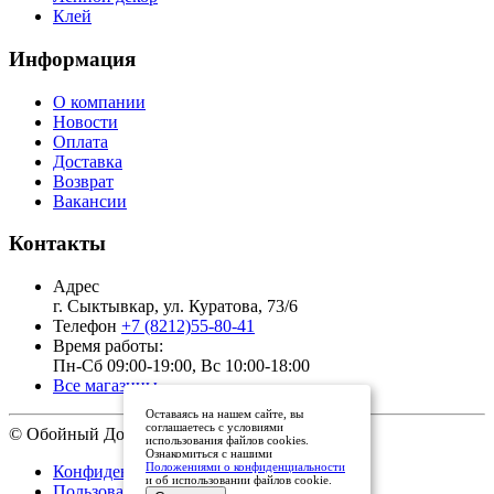
Клей
Информация
О компании
Новости
Оплата
Доставка
Возврат
Вакансии
Контакты
Адрес
г. Сыктывкар, ул. Куратова, 73/6
Телефон
+7 (8212)55-80-41
Время работы:
Пн-Сб 09:00-19:00, Вс 10:00-18:00
Все магазины
Оставаясь на нашем сайте, вы
соглашаетесь с условиями
© Обойный Дом, 2011 - 2026
использования файлов cookies.
Ознакомиться с нашими
Положениями о конфиденциальности
Конфиденциальность
и об использовании файлов cookie.
Пользовательское соглашение