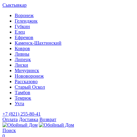
Сыктывкар
Воронеж
Геленджик
Губкин
Елец
Ефремов
Каменск-Шахтинский
Ковров
Ливны
Липецк
Лиски
Мичуринск
Нововоронеж
Рассказово
Старый Оскол
Тамбов
Темрюк
Ухта
+7 (821) 255-80-41
Оплата
Доставка
Возврат
Поиск
0