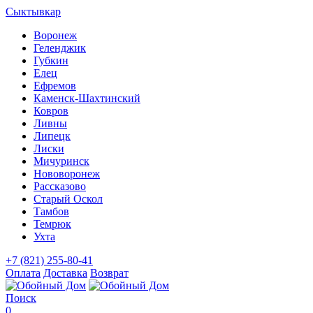
Сыктывкар
Воронеж
Геленджик
Губкин
Елец
Ефремов
Каменск-Шахтинский
Ковров
Ливны
Липецк
Лиски
Мичуринск
Нововоронеж
Рассказово
Старый Оскол
Тамбов
Темрюк
Ухта
+7 (821) 255-80-41
Оплата
Доставка
Возврат
Поиск
0