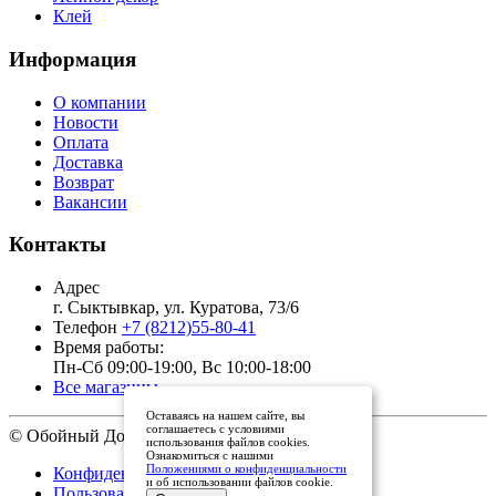
Клей
Информация
О компании
Новости
Оплата
Доставка
Возврат
Вакансии
Контакты
Адрес
г. Сыктывкар, ул. Куратова, 73/6
Телефон
+7 (8212)55-80-41
Время работы:
Пн-Сб 09:00-19:00, Вс 10:00-18:00
Все магазины
Оставаясь на нашем сайте, вы
соглашаетесь с условиями
© Обойный Дом, 2011 - 2026
использования файлов cookies.
Ознакомиться с нашими
Положениями о конфиденциальности
Конфиденциальность
и об использовании файлов cookie.
Пользовательское соглашение