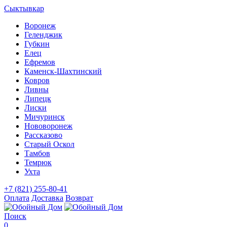
Сыктывкар
Воронеж
Геленджик
Губкин
Елец
Ефремов
Каменск-Шахтинский
Ковров
Ливны
Липецк
Лиски
Мичуринск
Нововоронеж
Рассказово
Старый Оскол
Тамбов
Темрюк
Ухта
+7 (821) 255-80-41
Оплата
Доставка
Возврат
Поиск
0