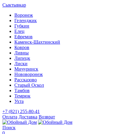
Сыктывкар
Воронеж
Геленджик
Губкин
Елец
Ефремов
Каменск-Шахтинский
Ковров
Ливны
Липецк
Лиски
Мичуринск
Нововоронеж
Рассказово
Старый Оскол
Тамбов
Темрюк
Ухта
+7 (821) 255-80-41
Оплата
Доставка
Возврат
Поиск
0