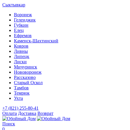
Сыктывкар
Воронеж
Геленджик
Губкин
Елец
Ефремов
Каменск-Шахтинский
Ковров
Ливны
Липецк
Лиски
Мичуринск
Нововоронеж
Рассказово
Старый Оскол
Тамбов
Темрюк
Ухта
+7 (821) 255-80-41
Оплата
Доставка
Возврат
Поиск
0