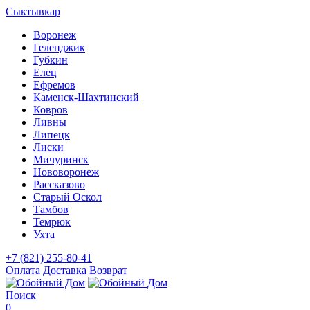
Сыктывкар
Воронеж
Геленджик
Губкин
Елец
Ефремов
Каменск-Шахтинский
Ковров
Ливны
Липецк
Лиски
Мичуринск
Нововоронеж
Рассказово
Старый Оскол
Тамбов
Темрюк
Ухта
+7 (821) 255-80-41
Оплата
Доставка
Возврат
Поиск
0