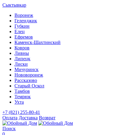
Сыктывкар
Воронеж
Геленджик
Губкин
Елец
Ефремов
Каменск-Шахтинский
Ковров
Ливны
Липецк
Лиски
Мичуринск
Нововоронеж
Рассказово
Старый Оскол
Тамбов
Темрюк
Ухта
+7 (821) 255-80-41
Оплата
Доставка
Возврат
Поиск
0