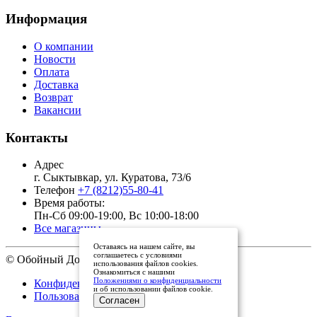
Информация
О компании
Новости
Оплата
Доставка
Возврат
Вакансии
Контакты
Адрес
г. Сыктывкар, ул. Куратова, 73/6
Телефон
+7 (8212)55-80-41
Время работы:
Пн-Сб 09:00-19:00, Вс 10:00-18:00
Все магазины
Оставаясь на нашем сайте, вы
соглашаетесь с условиями
© Обойный Дом, 2011 - 2026
использования файлов cookies.
Ознакомиться с нашими
Положениями о конфиденциальности
Конфиденциальность
и об использовании файлов cookie.
Пользовательское соглашение
Согласен