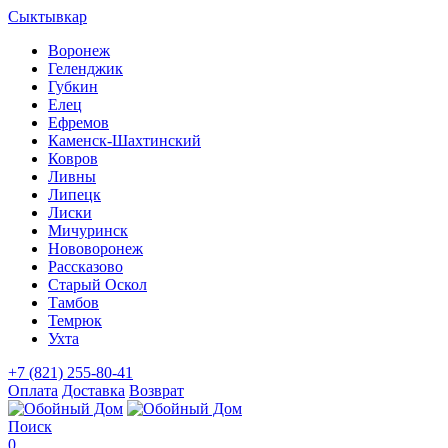
Сыктывкар
Воронеж
Геленджик
Губкин
Елец
Ефремов
Каменск-Шахтинский
Ковров
Ливны
Липецк
Лиски
Мичуринск
Нововоронеж
Рассказово
Старый Оскол
Тамбов
Темрюк
Ухта
+7 (821) 255-80-41
Оплата
Доставка
Возврат
Поиск
0