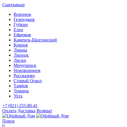
Сыктывкар
Воронеж
Геленджик
Губкин
Елец
Ефремов
Каменск-Шахтинский
Ковров
Ливны
Липецк
Лиски
Мичуринск
Нововоронеж
Рассказово
Старый Оскол
Тамбов
Темрюк
Ухта
+7 (821) 255-80-41
Оплата
Доставка
Возврат
Поиск
0