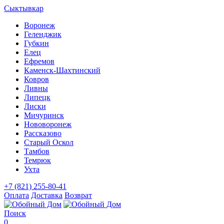
Сыктывкар
Воронеж
Геленджик
Губкин
Елец
Ефремов
Каменск-Шахтинский
Ковров
Ливны
Липецк
Лиски
Мичуринск
Нововоронеж
Рассказово
Старый Оскол
Тамбов
Темрюк
Ухта
+7 (821) 255-80-41
Оплата
Доставка
Возврат
Поиск
0