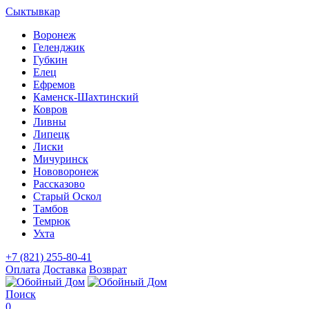
Сыктывкар
Воронеж
Геленджик
Губкин
Елец
Ефремов
Каменск-Шахтинский
Ковров
Ливны
Липецк
Лиски
Мичуринск
Нововоронеж
Рассказово
Старый Оскол
Тамбов
Темрюк
Ухта
+7 (821) 255-80-41
Оплата
Доставка
Возврат
Поиск
0