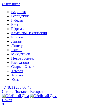
Сыктывкар
Воронеж
Геленджик
Губкин
Елец
Ефремов
Каменск-Шахтинский
Ковров
Ливны
Липецк
Лиски
Мичуринск
Нововоронеж
Рассказово
Старый Оскол
Тамбов
Темрюк
Ухта
+7 (821) 255-80-41
Оплата
Доставка
Возврат
Поиск
0