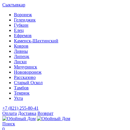
Сыктывкар
Воронеж
Геленджик
Губкин
Елец
Ефремов
Каменск-Шахтинский
Ковров
Ливны
Липецк
Лиски
Мичуринск
Нововоронеж
Рассказово
Старый Оскол
Тамбов
Темрюк
Ухта
+7 (821) 255-80-41
Оплата
Доставка
Возврат
Поиск
0