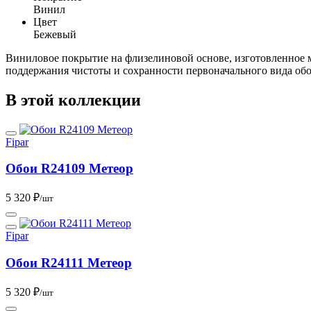
Винил
Цвет
Бежевый
Виниловое покрытие на флизелиновой основе, изготовленное м
поддержания чистоты и сохранности первоначального вида обое
В этой коллекции
Fipar
Обои R24109 Метеор
5 320 ₽
/шт
Fipar
Обои R24111 Метеор
5 320 ₽
/шт