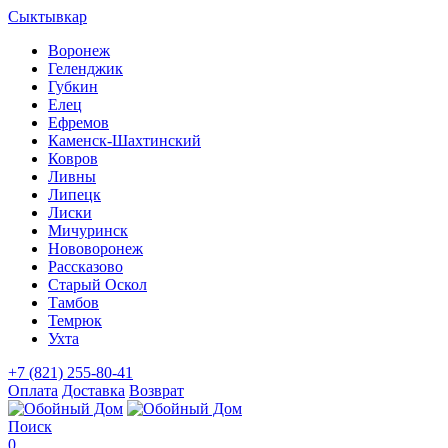
Сыктывкар
Воронеж
Геленджик
Губкин
Елец
Ефремов
Каменск-Шахтинский
Ковров
Ливны
Липецк
Лиски
Мичуринск
Нововоронеж
Рассказово
Старый Оскол
Тамбов
Темрюк
Ухта
+7 (821) 255-80-41
Оплата
Доставка
Возврат
Поиск
0