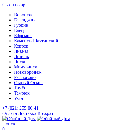
Сыктывкар
Воронеж
Геленджик
Губкин
Елец
Ефремов
Каменск-Шахтинский
Ковров
Ливны
Липецк
Лиски
Мичуринск
Нововоронеж
Рассказово
Старый Оскол
Тамбов
Темрюк
Ухта
+7 (821) 255-80-41
Оплата
Доставка
Возврат
Поиск
0