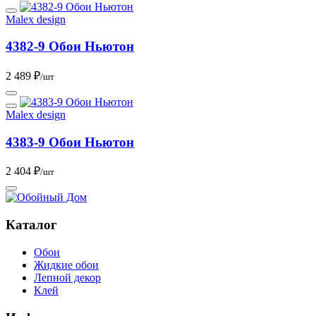
Malex design
4382-9 Обои Ньютон
2 489 ₽
/шт
Malex design
4383-9 Обои Ньютон
2 404 ₽
/шт
Каталог
Обои
Жидкие обои
Лепной декор
Клей