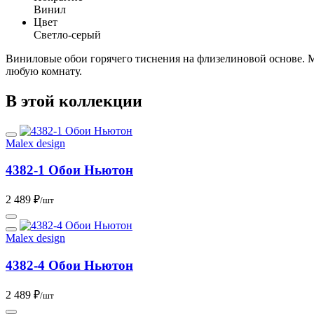
Винил
Цвет
Светло-серый
Виниловые обои горячего тиснения на флизелиновой основе. М
любую комнату.
В этой коллекции
Malex design
4382-1 Обои Ньютон
2 489 ₽
/шт
Malex design
4382-4 Обои Ньютон
2 489 ₽
/шт