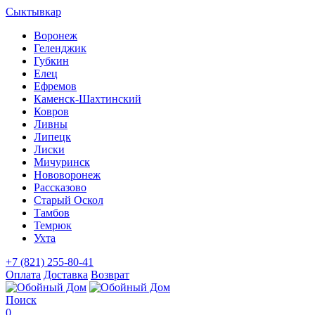
Сыктывкар
Воронеж
Геленджик
Губкин
Елец
Ефремов
Каменск-Шахтинский
Ковров
Ливны
Липецк
Лиски
Мичуринск
Нововоронеж
Рассказово
Старый Оскол
Тамбов
Темрюк
Ухта
+7 (821) 255-80-41
Оплата
Доставка
Возврат
Поиск
0