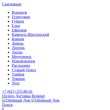
Сыктывкар
Воронеж
Геленджик
Губкин
Елец
Ефремов
Каменск-Шахтинский
Ковров
Ливны
Липецк
Лиски
Мичуринск
Нововоронеж
Рассказово
Старый Оскол
Тамбов
Темрюк
Ухта
+7 (821) 255-80-41
Оплата
Доставка
Возврат
Поиск
0